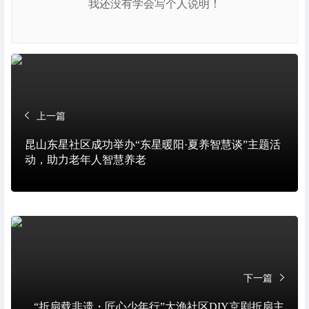
我还没有学会写个人说明！
上一篇
昆山东星社区成功举办“东星暖阳·夏养智慧谈”主题活
动，助力老年人智慧养老
下一篇
“折扇载非遗・匠心少年行”大渔社区DIY京剧折扇主