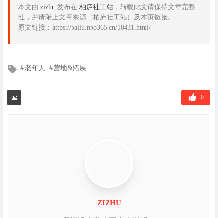
本文由
zizhu
发布在
柏庐社工站
，转载此文请保持文章完整
性，并请附上文章来源（柏庐社工站）及本页链接。
原文链接：https://bailu.npo365.cn/10431.html/
文
老年人
营地&拓展
章
标
签
0
ZIZHU