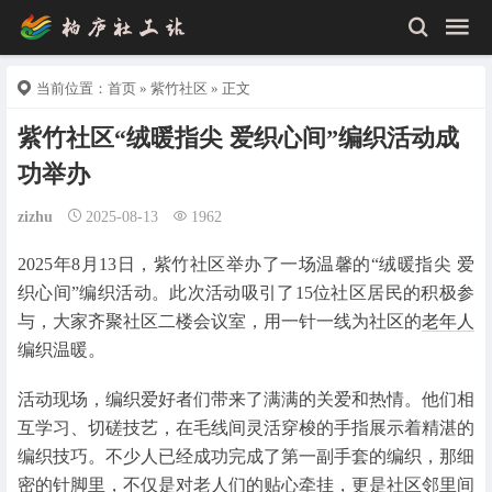
当前位置：
首页
»
紫竹社区
» 正文
紫竹社区“绒暖指尖 爱织心间”编织活动成
功举办
zizhu
2025-08-13
1962
2025年8月13日，紫竹社区举办了一场温馨的“绒暖指尖 爱
织心间”编织活动。此次活动吸引了15位社区居民的积极参
与，大家齐聚社区二楼会议室，用一针一线为社区的
老年人
编织温暖。
活动现场，编织爱好者们带来了满满的关爱和热情。他们相
互学习、切磋技艺，在毛线间灵活穿梭的手指展示着精湛的
编织技巧。不少人已经成功完成了第一副手套的编织，那细
密的针脚里，不仅是对老人们的贴心牵挂，更是社区邻里间